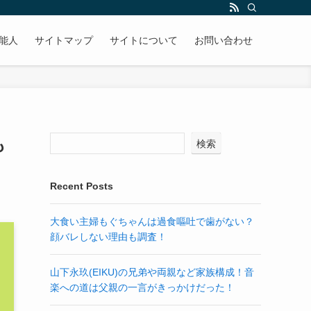
能人
サイトマップ
サイトについて
お問い合わせ
も
検索
Recent Posts
大食い主婦もぐちゃんは過食嘔吐で歯がない？
顔バレしない理由も調査！
山下永玖(EIKU)の兄弟や両親など家族構成！音
楽への道は父親の一言がきっかけだった！