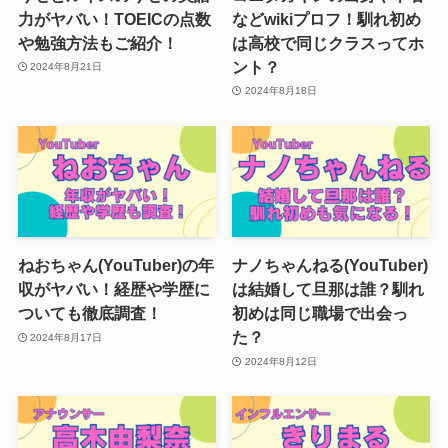
力がヤバい！TOEICの点数
などwikiプロフ！馴れ初め
や勉強方法もご紹介！
は高校で同じクラスってホ
ント？
2024年8月21日
2024年8月18日
ねおちゃん(YouTuber)の年
ナノちゃんねる(YouTuber)
収がヤバい！経歴や学歴に
は結婚して旦那は誰？馴れ
ついても徹底調査！
初めは同じ職場で出会っ
た？
2024年8月17日
2024年8月12日