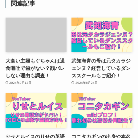
関連記事
大食い主婦もぐちゃんは過
武知海青の母は元タカラジ
食嘔吐で歯がない？顔バレ
ェンヌ？経営しているダン
しない理由も調査！
ススクールもご紹介！
2024年9月12日
2024年8月24日
りせとルイスのりせの英語
コニタカギンの出身や本名