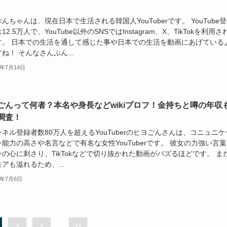
んちゃんは、現在日本で生活される韓国人YouTuberです。 YouTube
12.5万人で、YouTube以外のSNSではInstagram、X、TikTokを利用さ
す。 日本での生活を通して感じた事や日本での生活を動画にあげている
ね！ そんなさんぷん...
4年7月14日
ごんって何者？本名や身長などwikiプロフ！金持ちと噂の年収
調査！
ネル登録者数80万人を超えるYouTuberのヒヨごんさんは、コニュニケ
能力の高さや名言などで有名な女性YouTuberです。 彼女の力強い言
の心に刺さり、TikTokなどで切り抜かれた動画がバズるほどです。 ま
アも溢れるため、...
4年7月6日
3
4
...
11