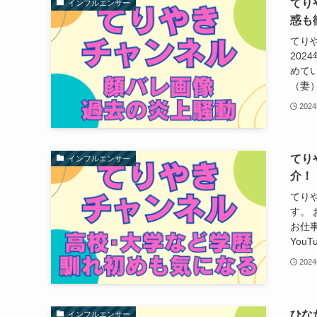
てり
インフルエンサー
惑も
てり
202
めてい
（妻）
202
てり
インフルエンサー
介！
てりや
す。
お仕
You
202
ひな
インフルエンサー