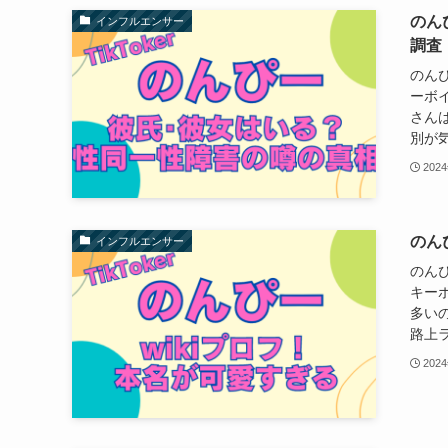
のん
インフルエンサー
調査
のんぴ
ーボ
さん
別が気
202
のん
インフルエンサー
のん
キー
多い
路上ラ
202