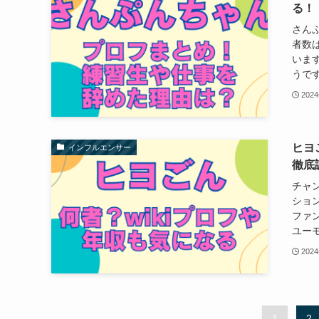
る！
さんぷ
者数は
いま
うです
202
ヒヨ
インフルエンサー
徹底
チャン
ション
ファン
ユーモ
202
1
2