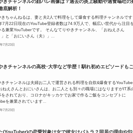
やきチャンネルの顔バレ画像は？過去の炎上騒動や過食嘔吐の
徹底解析！
やきちゃんねるは、妻と夫2人で料理をして爆食する料理チャンネルです
4年7月22日現在のYouTube登録者数は74.9万人で、幅広い世代から注目
る兼業YouTuberです。 そんなてりやきチャンネル、「おねえさん
」と「おにいさん（夫）」...
4年7月23日
やきチャンネルの高校･大学など学歴！馴れ初めエピソードも
きチャンネルは夫婦お二人で運営される料理を自炊&爆食するYouTube
 おねえさんとおにいさんは、お二人とも別々の職場にはなりますがIT系
事をされており、コロナがキッカケでお家で作るご飯をコンセプトに
Tubeを兼業されています...
4年7月23日
た(YouTuber)の恋愛対象は女で彼女はパトラ？同居の理由や匂