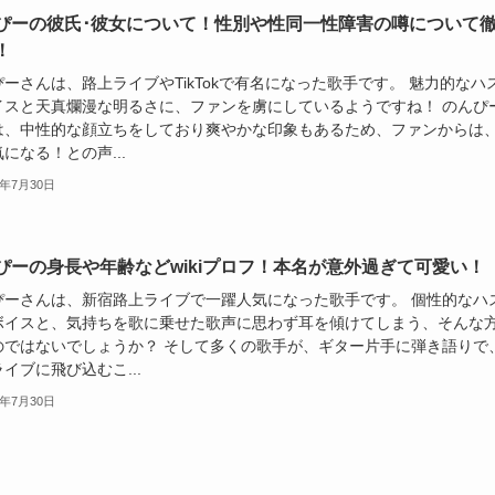
ぴーの彼氏･彼女について！性別や性同一性障害の噂について
！
ーさんは、路上ライブやTikTokで有名になった歌手です。 魅力的なハ
イスと天真爛漫な明るさに、ファンを虜にしているようですね！ のんぴ
は、中性的な顔立ちをしており爽やかな印象もあるため、ファンからは
になる！との声...
4年7月30日
ぴーの身長や年齢などwikiプロフ！本名が意外過ぎて可愛い！
ぴーさんは、新宿路上ライブで一躍人気になった歌手です。 個性的なハ
ボイスと、気持ちを歌に乗せた歌声に思わず耳を傾けてしまう、そんな
のではないでしょうか？ そして多くの歌手が、ギター片手に弾き語りで
イブに飛び込むこ...
4年7月30日