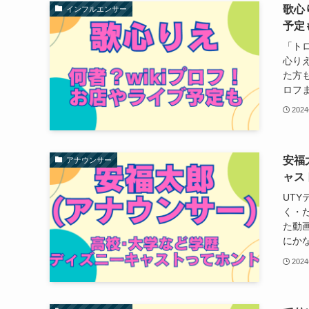
歌心
インフルエンサー
予定
「ト
心りえ
た方
ロフま
202
安福
アナウンサー
ャス
UT
く・た
た動
にかな
202