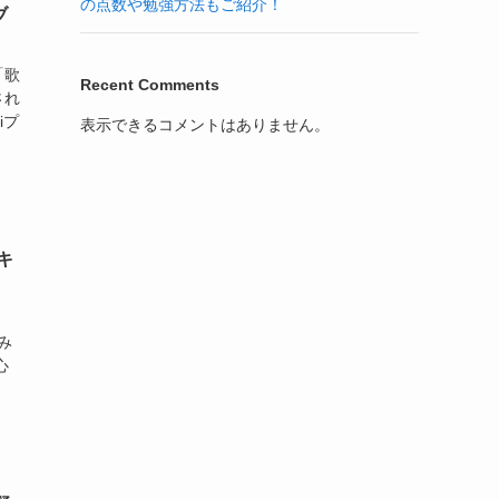
の点数や勉強方法もご紹介！
ブ
「歌
Recent Comments
され
iプ
表示できるコメントはありません。
キ
み
心