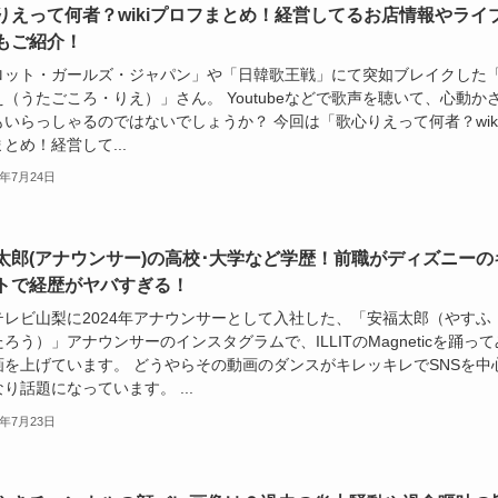
りえって何者？wikiプロフまとめ！経営してるお店情報やライ
もご紹介！
ロット・ガールズ・ジャパン」や「日韓歌王戦」にて突如ブレイクした
（うたごころ・りえ）」さん。 Youtubeなどで歌声を聴いて、心動か
もいらっしゃるのではないでしょうか？ 今回は「歌心りえって何者？wik
とめ！経営して...
4年7月24日
太郎(アナウンサー)の高校･大学など学歴！前職がディズニーの
トで経歴がヤバすぎる！
Yテレビ山梨に2024年アナウンサーとして入社した、「安福太郎（やすふ
ろう）」アナウンサーのインスタグラムで、ILLITのMagneticを踊って
画を上げています。 どうやらその動画のダンスがキレッキレでSNSを中
り話題になっています。 ...
4年7月23日