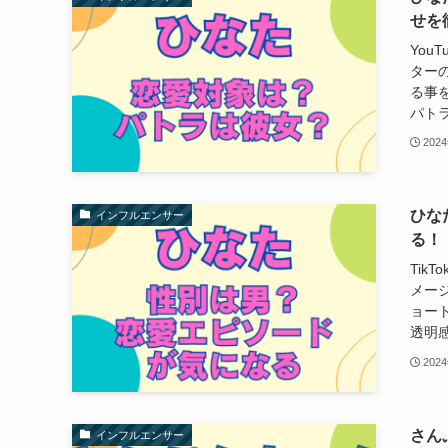
せを
You
ター
る事を
パトラ
202
ひな
インフルエンサー
る！
Tik
メージ
ョート
透明感
202
さん
インフルエンサー