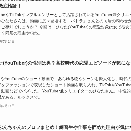
徹底検証！
TubeやTikTokインフルエンサーとして活躍されているYouTuber兼クリエ
のひなたさんは、動画に度々登場する「パトラ」さんとの同居の匂わせ
ご存知でしょうか？ 今回は「ひなた(YouTuber)の恋愛対象は女で彼女
？同居の理由や匂わ...
4年7月14日
た(YouTuber)の性別は男？高校時代の恋愛エピソードが気にな
TokやYouTubeのショート動画で、あらゆる物やシーンを擬人化し、時代
をファッションで表現したショート動画を取り入れ、TikTokやYouTub
動画などでバズった、YouTuber兼クリエイターのひなたさん。 中性
がある、ルックスで...
4年7月14日
ぷんちゃんのプロフまとめ！練習生や仕事を辞めた理由が気に