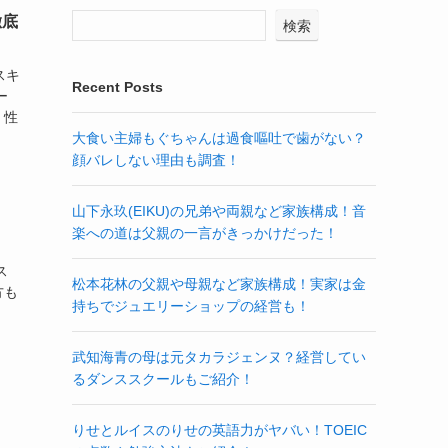
徹底
検索
スキ
Recent Posts
ー
、性
大食い主婦もぐちゃんは過食嘔吐で歯がない？
顔バレしない理由も調査！
山下永玖(EIKU)の兄弟や両親など家族構成！音
楽への道は父親の一言がきっかけだった！
ス
松本花林の父親や母親など家族構成！実家は金
方も
持ちでジュエリーショップの経営も！
、
武知海青の母は元タカラジェンヌ？経営してい
るダンススクールもご紹介！
りせとルイスのりせの英語力がヤバい！TOEIC