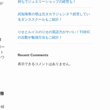
持ちでジュエリーショップの経営も！
噂が
武知海青の母は元タカラジェンヌ？経営してい
るダンススクールもご紹介！
りせとルイスのりせの英語力がヤバい！TOEIC
の点数や勉強方法もご紹介！
！
ボー
ット
Recent Comments
ーワ
表示できるコメントはありません。
徹
ー経