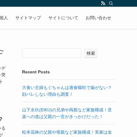
能人
サイトマップ
サイトについて
お問い合わせ
ご
検索
ーデ
Recent Posts
を突
を
大食い主婦もぐちゃんは過食嘔吐で歯がない？
顔バレしない理由も調査！
山下永玖(EIKU)の兄弟や両親など家族構成！音
楽への道は父親の一言がきっかけだった！
？
いる
松本花林の父親や母親など家族構成！実家は金
が