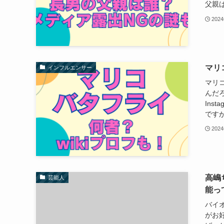
父親は
202
マリ
インフルエンサー
マリ
んだろ
Ins
ですが
202
高嶋
芸能人
能っ
バイ
がお