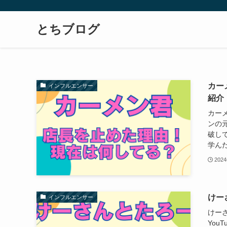
とちブログ
カー
インフルエンサー
紹介
カー
ンの元
破し
学んだ
202
けー
インフルエンサー
けー
You