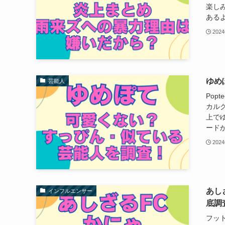
楽しみ
あるよ
202
ゆめ
芸能人
Pop
カル
上で
ードが
202
あし
インフルエンサー
底調
フット