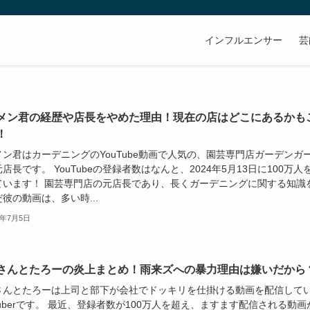
インフルエンサー
芸
メン君の経歴や店長をやめた理由！現在の店はどこにあるかも
！
メン君はカーデニングのYouTube動画で人気の、園芸専門店ガーデンガ
店長です。 YouTubeの登録者数はなんと、2024年5月13日に100万人
ています！ 園芸専門店の元店長であり、長くガーデニングに関する知識
彼の動画は、多い時...
4年7月5日
さんとたろーの炎上まとめ！雨来ズへの暴力理由は嫌いだから
さんとたろーは上司と部下が会社でドッキリを仕掛ける動画を配信して
Tuberです。 最近、登録者数が100万人を超え、ますます配信される動画