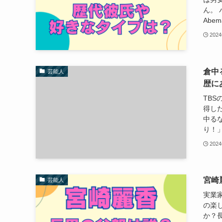
ん。
Abe
202
倉中
芸能人
歴に
TB
得し
中る
り！」
202
宮崎
芸能人
実業
の楽
か？