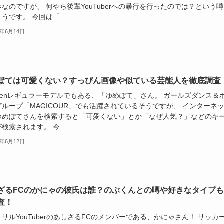
なのですが、 何やら後輩YouTuberへの暴行を行ったのでは？という
うです。 今回は「...
4年6月14日
ぽては可愛くない？すっぴん画像や似ている芸能人を徹底調査
teenレギュラーモデルでもある、「ゆめぽて」さん。 ガールズダンス＆
グループ「MAGICOUR」でも活躍されているそうですが、 インターネ
ゆめぽてさんを検索すると「可愛くない」とか「なぜ人気？」などのキ
検索されます。 今...
4年6月12日
ざるFCのかにゃの彼氏は誰？のぶくんとの噂や好きなタイプも
査！
サルYouTuberのあしざるFCのメンバーである、かにゃさん！ サッカ