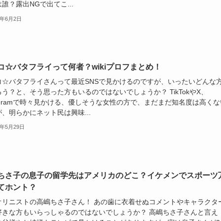
誰？露出NGで出てこ...
4年6月2日
コ☆バタフライって何者？wikiプロフまとめ！
コ☆バタフライさんって最近SNSで見かけるのですが、いったいどんな
う？と、そう思った方もいるのではないでしょうか？ TikTokやX、
tagramで時々見かける、優しそうな女性の方で、まだまだ知名度は高くな
、明らかにネット民は興味...
4年5月29日
ちさ子の息子の留学先はアメリカのどこ？イケメンでスポーツ
てホント？
オリニストの高嶋ちさ子さん！ あの歯に衣着せぬコメントやキャラクタ
好きな方もいらっしゃるのではないでしょうか？ 高嶋ちさ子さんと言え