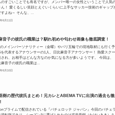
ものすごいことでも有名ですが、メンバー唯一の女性ということで人気
さん！ 愛くるしい笑顔とえぐいくらいに上手なサッカー技術のギャップ
すよね～ そんな、...
4年6月11日
麻音子の彼氏の職業は？馴れ初めや匂わせ画像も徹底調査！
タのメインパーソナリティー（金曜）やパリ五輪での現地取材にも行く予
BSを代表するアナウンサーの1人、日比麻音子アナウンサー！ 熱愛スク
道され、お相手はどんな方なのか気になる方が多いようです。 今回は、
麻音子の彼氏の職業は...
4年6月10日
亜樹の歴代彼氏まとめ！元カレとABEMA TVに出演の過去も徹
！
azonプライムで配信されている『バチェロッテ ジャパン』今回のバチェ
女逆転版であり、シーズン3に選ばられたのは武井亜樹（たけいあき）さ