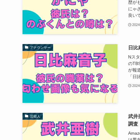
歴が
にゃ
良いで
202
日比
アナウンサー
Nス
のT
が報
「日比
202
武井
芸能人
調査
Am
は男