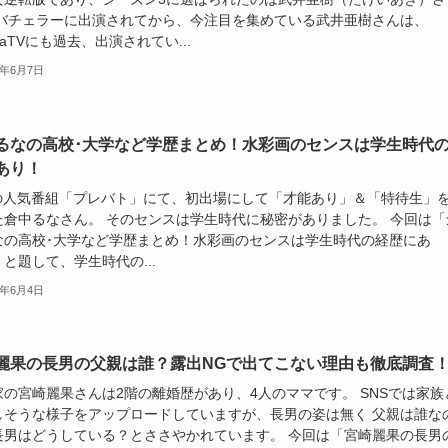
 バチェラーに出演されてから、今注目を集めている武井亜樹さんは、
maTVにも過去、出演されてい...
4年6月7日
るなの高校･大学など学歴まとめ！水彩画のセンスは学生時代
あり！
Sの人気番組「プレバト」にて、初出場にして「才能あり」＆「特待生」
た倉中るなさん。 そのセンスは学生時代に秘密がありました。 今回は「
なの高校･大学など学歴まとめ！水彩画のセンスは学生時代の経歴にあ
と題して、学生時代の...
4年6月4日
麗果の長男の父親は誰？露出NGで出てこない理由も徹底調査
家の宮崎麗果さんは2階の離婚歴があり、4人のママです。 SNSでは家族
しそうな様子をアップロードしていますが、長男の姿は無く 父親は誰な
長男はどうしている？とささやかれています。 今回は「宮崎麗果の長男